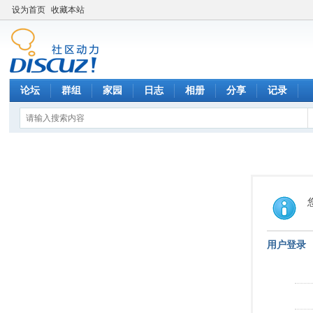
设为首页
收藏本站
论坛
群组
家园
日志
相册
分享
记录
用户登录