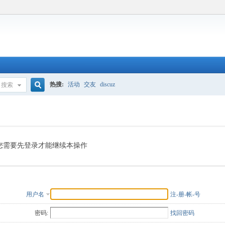
热搜:
活动
交友
discuz
搜索
搜
索
您需要先登录才能继续本操作
用户名
注-册-帐-号
密码:
找回密码