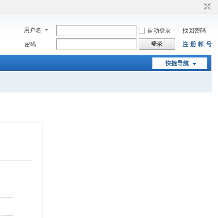
用户名
自动登录
找回密码
登录
密码
注-册-帐-号
快捷导航