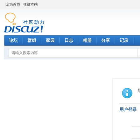
设为首页
收藏本站
论坛
群组
家园
日志
相册
分享
记录
用户登录