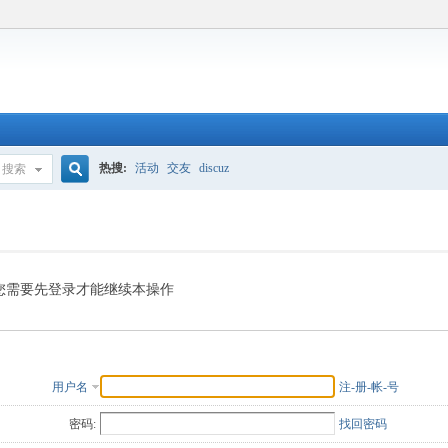
热搜:
活动
交友
discuz
搜索
搜
索
您需要先登录才能继续本操作
用户名
注-册-帐-号
密码:
找回密码