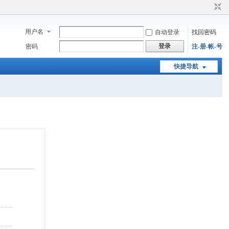
用户名
自动登录
找回密码
登录
密码
注-册-帐-号
快捷导航