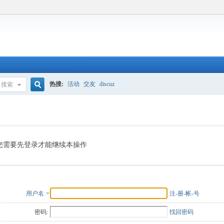
热搜:
活动
交友
discuz
搜索
搜
索
您需要先登录才能继续本操作
用户名
注-册-帐-号
密码:
找回密码