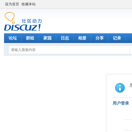
设为首页
收藏本站
论坛
群组
家园
日志
相册
分享
记录
用户登录