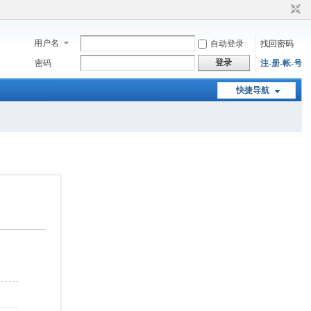
用户名
自动登录
找回密码
登录
密码
注-册-帐-号
快捷导航