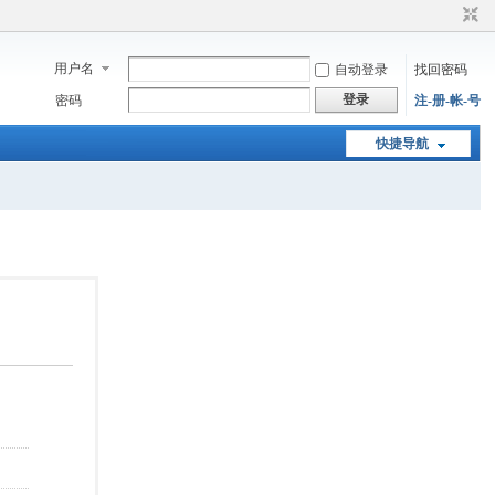
用户名
自动登录
找回密码
登录
密码
注-册-帐-号
快捷导航