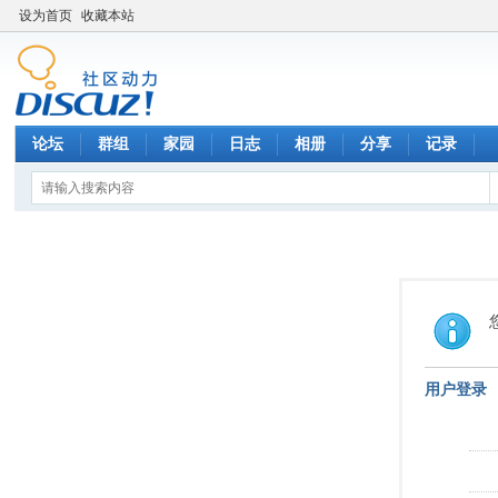
设为首页
收藏本站
论坛
群组
家园
日志
相册
分享
记录
用户登录