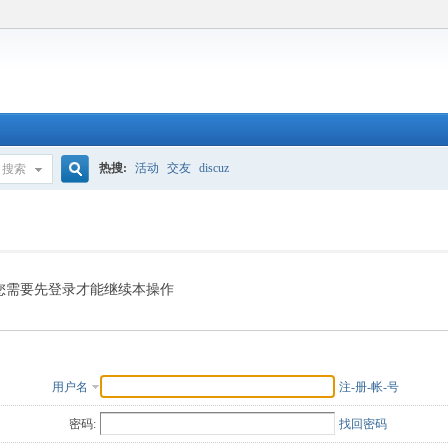
热搜:
活动
交友
discuz
搜索
搜
索
您需要先登录才能继续本操作
用户名
注-册-帐-号
密码:
找回密码