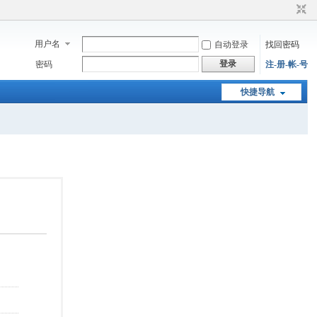
用户名
自动登录
找回密码
登录
密码
注-册-帐-号
快捷导航