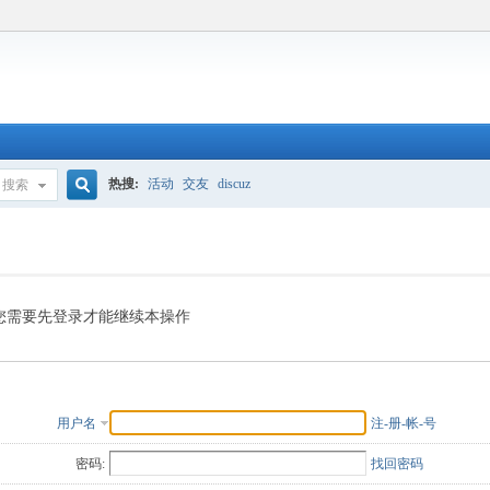
热搜:
活动
交友
discuz
搜索
搜
索
您需要先登录才能继续本操作
用户名
注-册-帐-号
密码:
找回密码