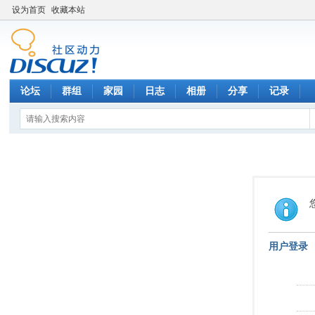
设为首页
收藏本站
论坛
群组
家园
日志
相册
分享
记录
用户登录