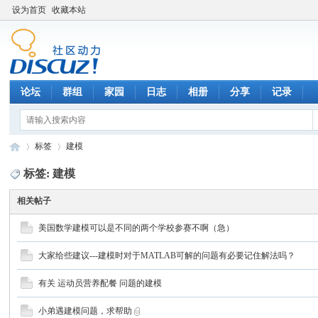
设为首页
收藏本站
论坛
群组
家园
日志
相册
分享
记录
标签
建模
标签: 建模
相关帖子
数
›
›
美国数学建模可以是不同的两个学校参赛不啊（急）
大家给些建议---建模时对于MATLAB可解的问题有必要记住解法吗？
有关 运动员营养配餐 问题的建模
小弟遇建模问题，求帮助