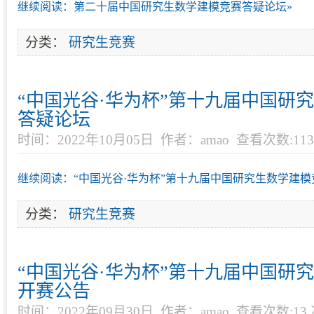
继续阅读：第二十届中国研究生数学建模竞赛答疑论坛»
分类：
研究生竞赛
“中国光谷·华为杯”第十九届中国研
答疑论坛
时间：2022年10月05日
作者：amao
查看次数:113,
继续阅读：“中国光谷·华为杯”第十九届中国研究生数学建模
分类：
研究生竞赛
“中国光谷·华为杯”第十九届中国研
开赛公告
时间：2022年09月30日
作者：amao
查看次数:13