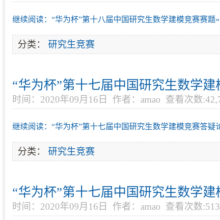
继续阅读：“华为杯”第十八届中国研究生数学建模竞赛赛题»
分类：
研究生竞赛
“华为杯”第十七届中国研究生数学建
时间：2020年09月16日
作者：amao
查看次数:42,7
继续阅读：“华为杯”第十七届中国研究生数学建模竞赛答疑
分类：
研究生竞赛
“华为杯”第十七届中国研究生数学建
时间：2020年09月16日
作者：amao
查看次数:513