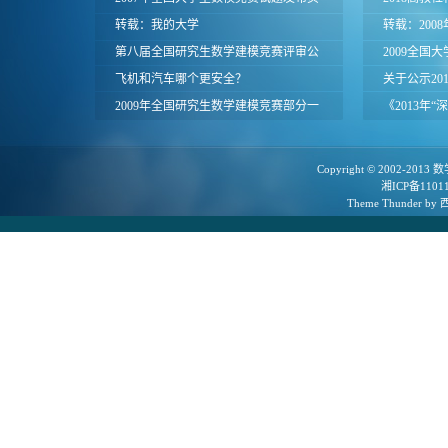
面
转载：我的大学
联合赛区评
转载：200
第八届全国研究生数学建模竞赛评审公
山东省二等
2009全国
告
飞机和汽车哪个更安全？
奖名单公告
关于公示20
2009年全国研究生数学建模竞赛部分一
赛北京赛区
《2013年
等奖论文
集》投稿通
Copyright © 2002-2013
数
湘ICP备1101
Theme
Thunder
by