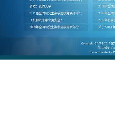
面
转载：我的大学
2016年全
第八届全国研究生数学建模竞赛评审公
区评审结果(
2014年全
告
飞机和汽车哪个更安全？
知暨命题研
2012年石
2009年全国研究生数学建模竞赛部分一
模竞赛试题
关于“2013
等奖论文
的通知
Copyright © 2002-2013
数
湘ICP备1101
Theme
Thunder
by