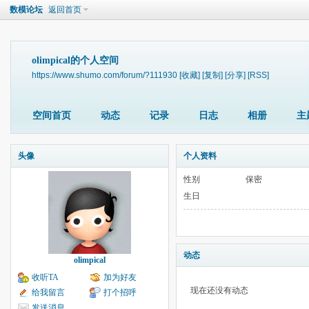
数模论坛
返回首页
olimpical的个人空间
https://www.shumo.com/forum/?111930
[收藏]
[复制]
[分享]
[RSS]
空间首页
动态
记录
日志
相册
主
头像
个人资料
性别
保密
生日
动态
olimpical
收听TA
加为好友
现在还没有动态
给我留言
打个招呼
发送消息