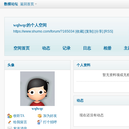
数模论坛
返回首页
wqlwqc的个人空间
https://www.shumo.com/forum/?165034
[收藏]
[复制]
[分享]
[RSS]
空间首页
动态
记录
日志
相册
主
头像
个人资料
暂无资料项或无
动态
wqlwqc
现在还没有动态
收听TA
加为好友
给我留言
打个招呼
发送消息