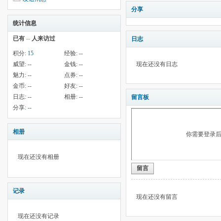
分享
统计信息
已有
--
人来访过
日志
积分:
15
经验:
--
威望:
--
金钱:
--
现在还没有日志
魅力:
--
点券:
--
金币:
--
好友:
--
日志:
--
相册:
--
留言板
分享:
--
相册
你需要登录
现在还没有相册
留言
记录
现在还没有留言
现在还没有记录