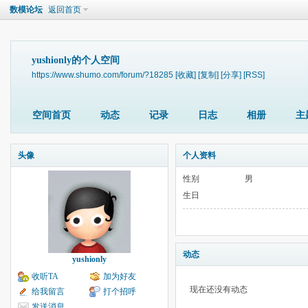
数模论坛
返回首页
yushionly的个人空间
https://www.shumo.com/forum/?18285
[收藏]
[复制]
[分享]
[RSS]
空间首页
动态
记录
日志
相册
主
头像
个人资料
性别
男
生日
动态
yushionly
收听TA
加为好友
现在还没有动态
给我留言
打个招呼
发送消息