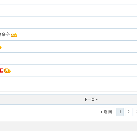
递命令
下一页 »
返 回
1
2