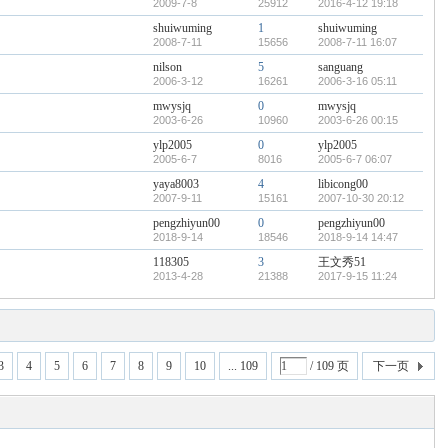
2009-7-8
25912
2016-4-12 19:18
shuiwuming
1
shuiwuming
2008-7-11
15656
2008-7-11 16:07
nilson
5
sanguang
2006-3-12
16261
2006-3-16 05:11
mwysjq
0
mwysjq
2003-6-26
10960
2003-6-26 00:15
ylp2005
0
ylp2005
2005-6-7
8016
2005-6-7 06:07
yaya8003
4
libicong00
2007-9-11
15161
2007-10-30 20:12
pengzhiyun00
0
pengzhiyun00
2018-9-14
18546
2018-9-14 14:47
118305
3
王文秀51
2013-4-28
21388
2017-9-15 11:24
3
4
5
6
7
8
9
10
... 109
/ 109 页
下一页