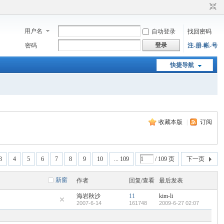
用户名
自动登录
找回密码
登录
密码
注-册-帐-号
快捷导航
收藏本版
|
订阅
3
4
5
6
7
8
9
10
... 109
/ 109 页
下一页
新窗
作者
回复/查看
最后发表
海岩秋沙
11
kim-li
2007-6-14
161748
2009-6-27 02:07