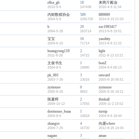
ellsa_gb
18
来两斤酱油
2010-9-5
147438
2016-4-9 11:34
内财数模协会
589
889009
2004-5-8
1091705
2014-9-19 21:03
b
29
zxc1993417
2004-5-28
263714
2013-9-8 19:51
宝宝
10
yaoditty
2004-6-10
71714
2013-8-8 12:22
huangyong119
2
light
2011-8-28
14722
2011-9-13 10:21
文俊书生
1
bonZ
2004-8-5
19990
2004-8-6 06:13
pk_001
3
onward
2003-7-30
13016
2003-8-20 06:51
zymouse
0
zymouse
2005-8-26
8652
2005-8-26 18:21
陈夏晖
2
thinkall
2009-10-12
17555
2009-11-2 23:52
dormouse_buaa
1
turnip
2004-8-6
10818
2004-8-6 18:44
zhangxv
4
向露where
2004-7-25
16720
2012-8-25 14:34
nagato
3
amao