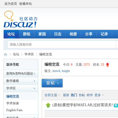
设为首页
收藏本站
论坛
群组
家园
日志
相册
分享
记录
论坛
学术区
编程交流
编程交流
版块导航
今日:
0
|
主题:
2171
|
排名:
23
版主:
itmwk
,
knight
新闻&资料&问题征
数
»
›
›
解&企校合作
数学建模
学术区
全部主题
最新
热门
热帖
精华
更多
编程交流
学术杂谈
(原创)要想学好MATLAB,过好英语关!
English Fans