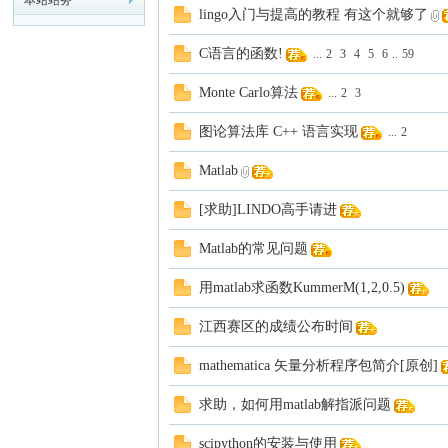
本站站务
lingo入门与提高的教程 有这个就够了
模
C语言的函数!
...
2
3
4
5
6
..
59
Monte Carlo算法
...
2
3
图论算法库 C++ 语言实现
...
2
Matlab
[求助]LINDO高手请进
论
Matlab的常见问题
用matlab求函数KummerM(1,2,0.5)
江西赛区的成绩公布时间
mathematica 矢量分析程序包简介[原创]
求助，如何用matlab解指派问题
scipython的安装与使用
坛