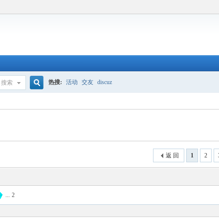
热搜:
活动
交友
discuz
搜索
搜
索
返 回
1
2
...
2