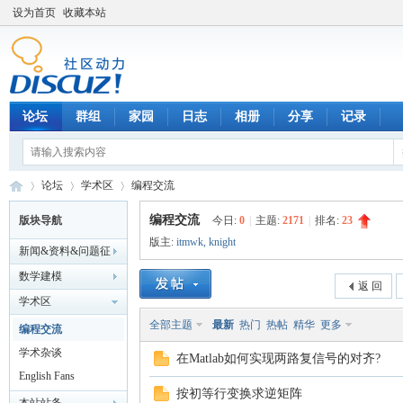
设为首页
收藏本站
论坛
群组
家园
日志
相册
分享
记录
论坛
学术区
编程交流
编程交流
版块导航
今日:
0
|
主题:
2171
|
排名:
23
版主:
itmwk
,
knight
新闻&资料&问题征
数
»
›
›
解&企校合作
数学建模
返 回
学术区
全部主题
最新
热门
热帖
精华
更多
编程交流
学术杂谈
在Matlab如何实现两路复信号的对齐?
English Fans
按初等行变换求逆矩阵