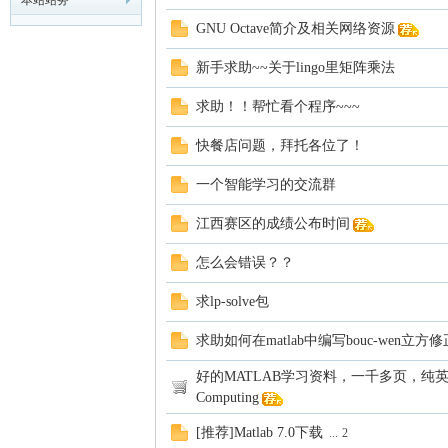
本站站务
GNU Octave简介及相关网络资源
模
新手求助~~关于lingo里矩阵乘法
求助！！帮忙看个程序~~~
快餐店问题，拜托各位了！
一个智能学习的交流群
江西赛区的成绩公布时间
论
怎么会错误？？
求lp-solve包
求助如何在matlab中编写bouc-wen立方
好的MATLAB学习资料，一千多页，纯英文版，-The
Computing
[推荐]Matlab 7.0下载
...
2
坛