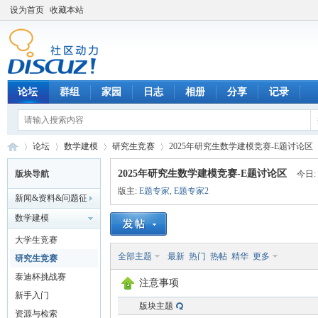
设为首页
收藏本站
论坛
群组
家园
日志
相册
分享
记录
论坛
数学建模
研究生竞赛
2025年研究生数学建模竞赛-E题讨论区
2025年研究生数学建模竞赛-E题讨论区
版块导航
今日:
版主:
E题专家
,
E题专家2
新闻&资料&问题征
数
»
›
›
›
解&企校合作
数学建模
大学生竞赛
全部主题
最新
热门
热帖
精华
更多
研究生竞赛
泰迪杯挑战赛
注意事项
新手入门
版块主题
资源与检索