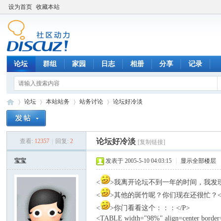
设为首页
收藏本站
论坛
群组
家园
日志
相册
分享
记录
论坛
本站站务
站务讨论
论坛好冷淡
论坛好冷淡
查看:
12357
|
回复:
2
[复制链接]
数
»
›
›
›
宝宝
发表于 2005-5-10 04:03:15
|
显示全部楼层
<
>我离开论坛不到一年的时间，我发
<
>其他的斑竹呢？你们现在还很忙？</
<
>你门看看这个：：：</P>
<TABLE width="98%" align=center borde