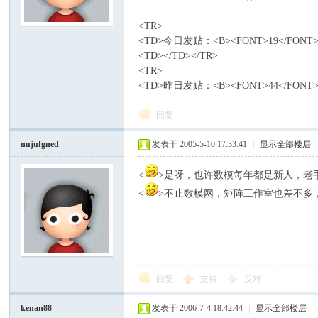
<TR>
模
<TD>今日发贴：<B><FONT>19</FONT><
<TD></TD></TR>
<TR>
<TD>昨日发贴：<B><FONT>44</FONT></
回复
nujufgned
发表于 2005-5-10 17:33:41
|
显示全部楼层
论
<
>是呀，也许数模每年都是新人，老
<
>不止数模网，矩阵工作室也差不多，
回复
支持
反对
kenan88
发表于 2006-7-4 18:42:44
|
显示全部楼层
坛