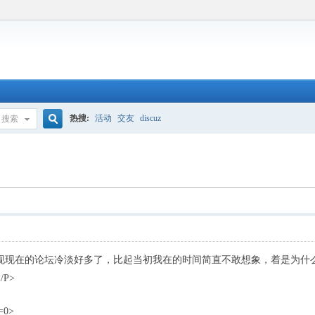
热搜:
活动
交友
discuz
搜索
搜
索
现现在的论坛冷淡好多了，比起当初我在的时间简直不敢想象，着是为什么？
P>
r=0>