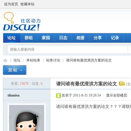
设为首页
收藏本站
论坛
群组
家园
日志
相册
分享
记录
论坛
本站站务
站务讨论
请问谁有最优泄洪方案的论文
请问谁有最优泄洪方案的论文
查看:
15879
|
回复:
0
[
数
»
›
›
›
tilamisu
发表于 2011-8-31 19:26:54
|
显示全部楼层
请问谁有最优泄洪方案的论文？？？请联