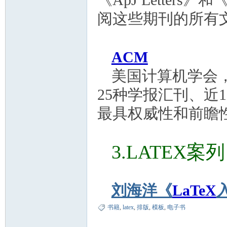
《
ApJ Letters
》和
阅这些期刊的所有
ACM
美国计算机学会
25
种学报汇刊、近
1
最具权威性和前瞻
3.LATEX
案列
刘海洋《
LaTeX
书籍
,
latex
,
排版
,
模板
,
电子书