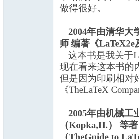
做得很好。
2004
年由清华大
师
编著《
LaTeX2e
这本书是我关于
L
现在看来这本书的
但是因为印刷相对
《
TheLaTeX Compa
2005
年由机械工
（
Kopka,H.
）
等著
（
TheGuide to LaT