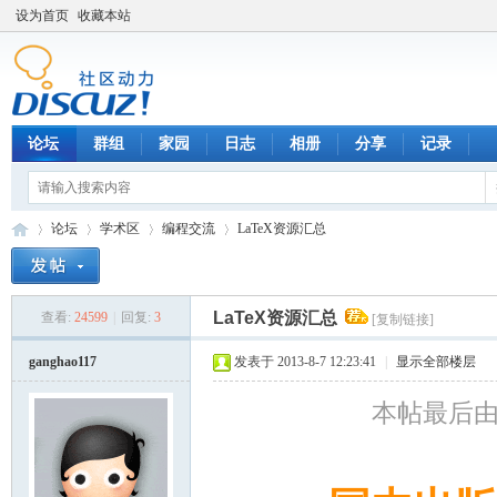
设为首页
收藏本站
论坛
群组
家园
日志
相册
分享
记录
论坛
学术区
编程交流
LaTeX资源汇总
LaTeX资源汇总
查看:
24599
|
回复:
3
[复制链接]
数
»
›
›
›
ganghao117
发表于 2013-8-7 12:23:41
|
显示全部楼层
本帖最后由 ga