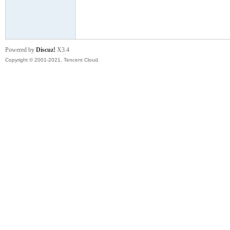
模
Powered by
Discuz!
X3.4
Copyright © 2001-2021, Tencent Cloud.
论
坛