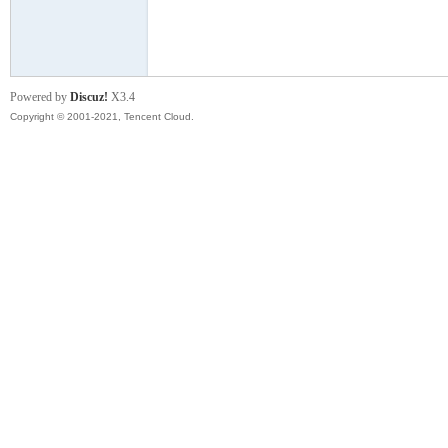
模
Powered by
Discuz!
X3.4
Copyright © 2001-2021, Tencent Cloud.
论
坛