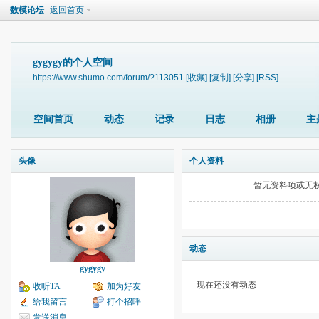
数模论坛
返回首页
gygygy的个人空间
https://www.shumo.com/forum/?113051
[收藏]
[复制]
[分享]
[RSS]
空间首页
动态
记录
日志
相册
主
头像
个人资料
暂无资料项或无
动态
gygygy
现在还没有动态
收听TA
加为好友
给我留言
打个招呼
发送消息