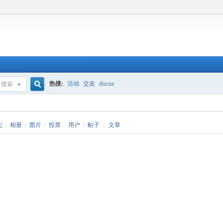
热搜:
活动
交友
discuz
搜索
搜
志
|
相册
|
图片
|
投票
|
用户
|
帖子
|
文章
索