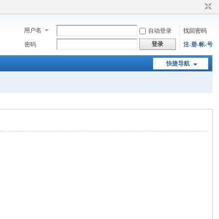
用户名
自动登录
找回密码
登录
密码
注-册-帐-号
快捷导航