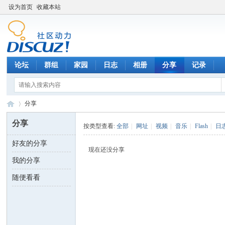
设为首页
收藏本站
论坛
群组
家园
日志
相册
分享
记录
分享
分享
按类型查看:
全部
|
网址
|
视频
|
音乐
|
Flash
|
日
好友的分享
数
›
现在还没分享
我的分享
随便看看