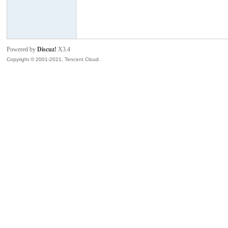
模
Powered by
Discuz!
X3.4
Copyright © 2001-2021, Tencent Cloud.
论
坛