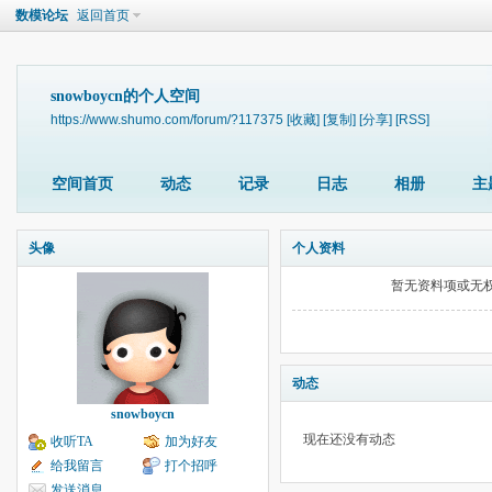
数模论坛
返回首页
snowboycn的个人空间
https://www.shumo.com/forum/?117375
[收藏]
[复制]
[分享]
[RSS]
空间首页
动态
记录
日志
相册
主
头像
个人资料
暂无资料项或无
动态
snowboycn
现在还没有动态
收听TA
加为好友
给我留言
打个招呼
发送消息