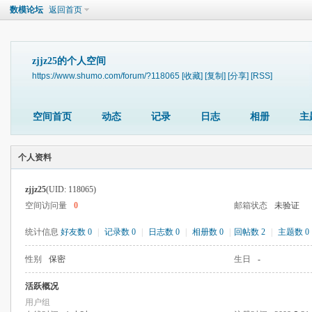
数模论坛
返回首页
zjjz25的个人空间
https://www.shumo.com/forum/?118065
[收藏]
[复制]
[分享]
[RSS]
空间首页
动态
记录
日志
相册
主
个人资料
zjjz25
(UID: 118065)
空间访问量
0
邮箱状态
未验证
统计信息
好友数 0
|
记录数 0
|
日志数 0
|
相册数 0
|
回帖数 2
|
主题数 0
性别
保密
生日
-
活跃概况
用户组