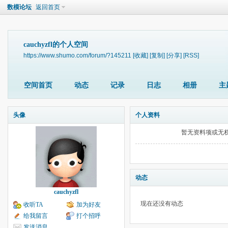
数模论坛
返回首页
cauchyzfl的个人空间
https://www.shumo.com/forum/?145211
[收藏]
[复制]
[分享]
[RSS]
空间首页
动态
记录
日志
相册
主
头像
个人资料
暂无资料项或无
动态
cauchyzfl
现在还没有动态
收听TA
加为好友
给我留言
打个招呼
发送消息