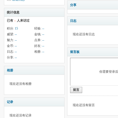
分享
统计信息
已有
--
人来访过
日志
积分:
15
经验:
--
威望:
--
金钱:
--
现在还没有日志
魅力:
--
点券:
--
金币:
--
好友:
--
日志:
--
相册:
--
留言板
分享:
--
相册
你需要登录
现在还没有相册
留言
记录
现在还没有留言
现在还没有记录