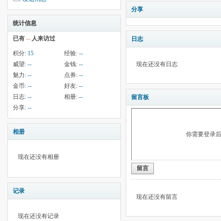
分享
统计信息
已有
--
人来访过
日志
积分:
15
经验:
--
威望:
--
金钱:
--
现在还没有日志
魅力:
--
点券:
--
金币:
--
好友:
--
日志:
--
相册:
--
留言板
分享:
--
相册
你需要登录
现在还没有相册
留言
记录
现在还没有留言
现在还没有记录