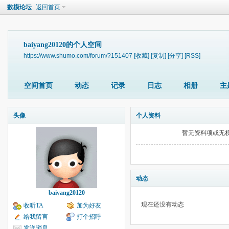
数模论坛
返回首页
baiyang20120的个人空间
https://www.shumo.com/forum/?151407
[收藏]
[复制]
[分享]
[RSS]
空间首页
动态
记录
日志
相册
主
头像
个人资料
暂无资料项或无
动态
baiyang20120
现在还没有动态
收听TA
加为好友
给我留言
打个招呼
发送消息