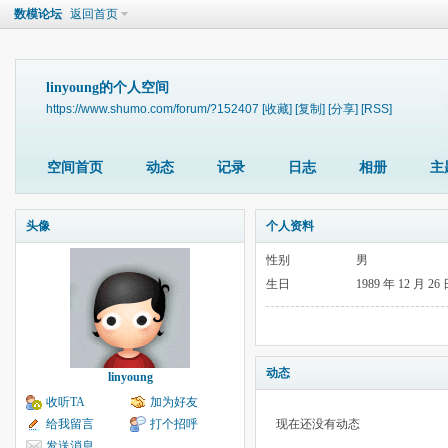
数模论坛
返回首页
linyoung的个人空间
https://www.shumo.com/forum/?152407
[收藏]
[复制]
[分享]
[RSS]
空间首页
动态
记录
日志
相册
主
头像
个人资料
性别
男
生日
1989 年 12 月 26
动态
linyoung
收听TA
加为好友
给我留言
打个招呼
现在还没有动态
发送消息