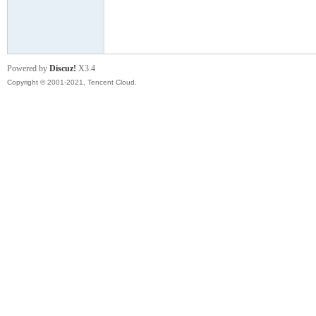
模
Powered by
Discuz!
X3.4
Copyright © 2001-2021, Tencent Cloud.
论
坛