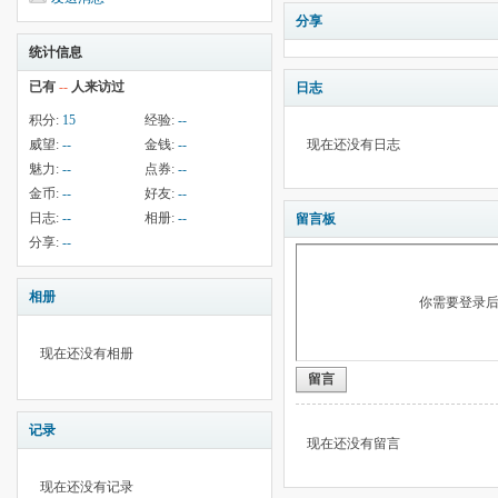
分享
统计信息
已有
--
人来访过
日志
积分:
15
经验:
--
威望:
--
金钱:
--
现在还没有日志
魅力:
--
点券:
--
金币:
--
好友:
--
日志:
--
相册:
--
留言板
分享:
--
相册
你需要登录
现在还没有相册
留言
记录
现在还没有留言
现在还没有记录