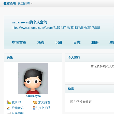
数模论坛
返回首页
nauxiaoyao的个人空间
https://www.shumo.com/forum/?157437
[收藏]
[复制]
[分享]
[RSS]
空间首页
动态
记录
日志
相册
主
头像
个人资料
暂无资料项或无
动态
nauxiaoyao
现在还没有动态
收听TA
加为好友
给我留言
打个招呼
发送消息