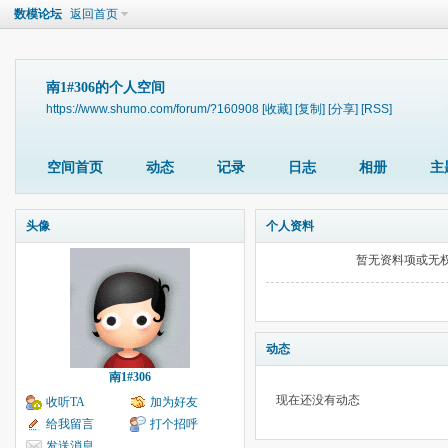
数模论坛
返回首页
南1#306的个人空间
https://www.shumo.com/forum/?160908
[收藏]
[复制]
[分享]
[RSS]
空间首页
动态
记录
日志
相册
主
头像
个人资料
暂无资料项或无
动态
南1#306
现在还没有动态
收听TA
加为好友
给我留言
打个招呼
发送消息