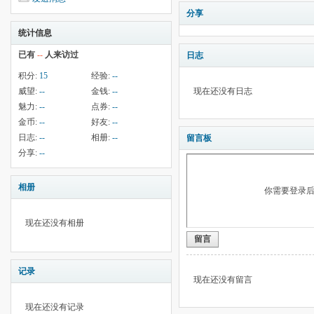
分享
统计信息
已有
--
人来访过
日志
积分:
15
经验:
--
威望:
--
金钱:
--
现在还没有日志
魅力:
--
点券:
--
金币:
--
好友:
--
日志:
--
相册:
--
留言板
分享:
--
相册
你需要登录
现在还没有相册
留言
记录
现在还没有留言
现在还没有记录