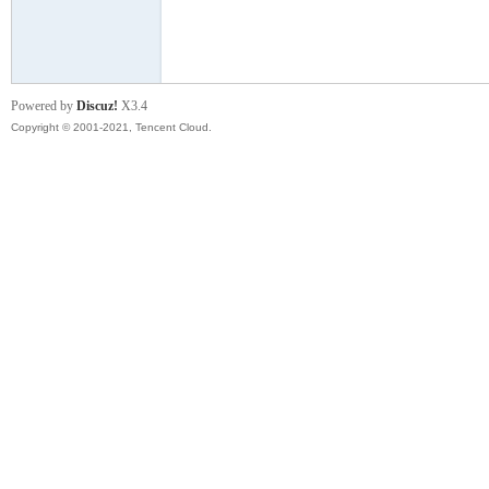
模
Powered by
Discuz!
X3.4
Copyright © 2001-2021, Tencent Cloud.
论
坛