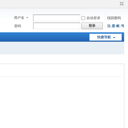
用户名
自动登录
找回密码
登录
密码
注-册-帐-号
快捷导航