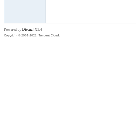
模
Powered by
Discuz!
X3.4
Copyright © 2001-2021, Tencent Cloud.
论
坛