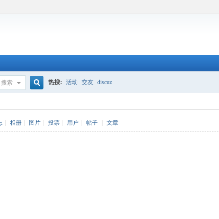
热搜:
活动
交友
discuz
搜索
搜
志
|
相册
|
图片
|
投票
|
用户
|
帖子
|
文章
索