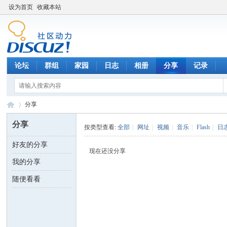
设为首页
收藏本站
论坛
群组
家园
日志
相册
分享
记录
分享
分享
按类型查看:
全部
|
网址
|
视频
|
音乐
|
Flash
|
日
好友的分享
数
›
现在还没分享
我的分享
随便看看