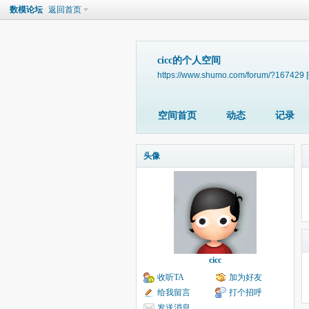
数模论坛
返回首页
cicc的个人空间
https://www.shumo.com/forum/?167429
空间首页
动态
记录
头像
cicc
收听TA
加为好友
给我留言
打个招呼
发送消息