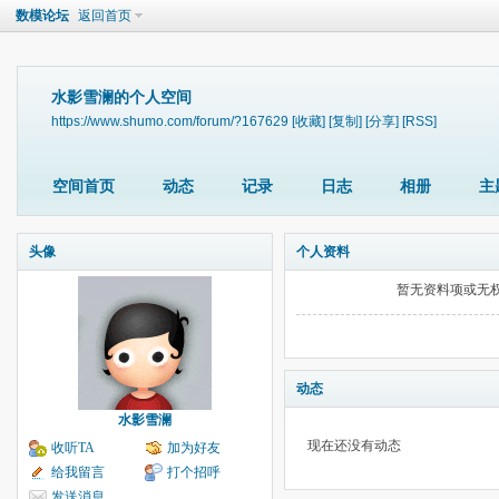
数模论坛
返回首页
水影雪澜的个人空间
https://www.shumo.com/forum/?167629
[收藏]
[复制]
[分享]
[RSS]
空间首页
动态
记录
日志
相册
主
头像
个人资料
暂无资料项或无
动态
水影雪澜
现在还没有动态
收听TA
加为好友
给我留言
打个招呼
发送消息