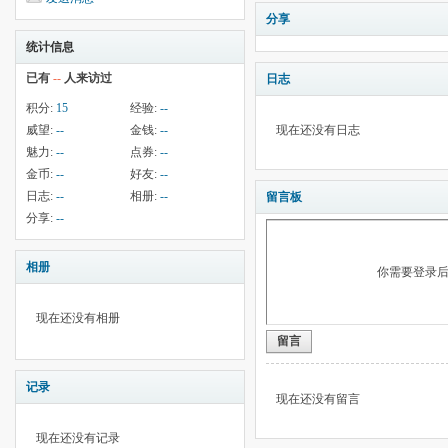
分享
统计信息
已有
--
人来访过
日志
积分:
15
经验:
--
威望:
--
金钱:
--
现在还没有日志
魅力:
--
点券:
--
金币:
--
好友:
--
日志:
--
相册:
--
留言板
分享:
--
相册
你需要登录
现在还没有相册
留言
记录
现在还没有留言
现在还没有记录