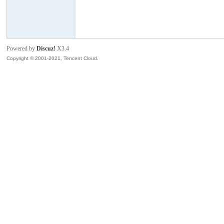
模
Powered by
Discuz!
X3.4
Copyright © 2001-2021, Tencent Cloud.
论
坛