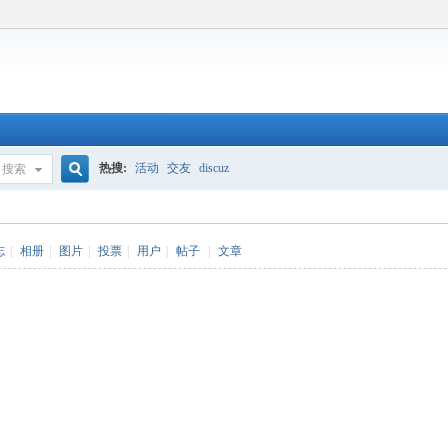
热搜:
活动
交友
discuz
搜索
搜
志
|
相册
|
图片
|
投票
|
用户
|
帖子
|
文章
索