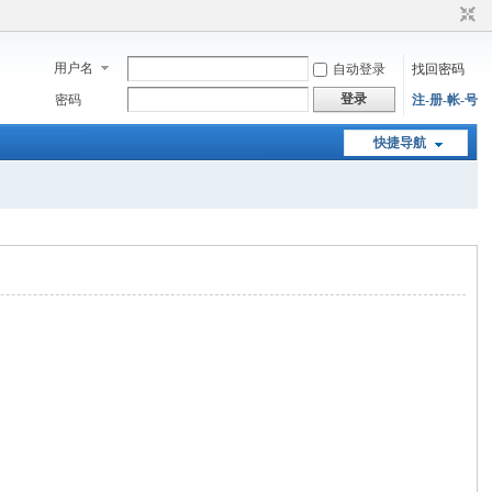
用户名
自动登录
找回密码
登录
密码
注-册-帐-号
快捷导航