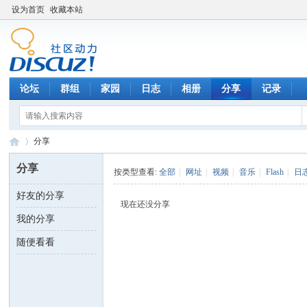
设为首页
收藏本站
论坛
群组
家园
日志
相册
分享
记录
分享
分享
按类型查看:
全部
|
网址
|
视频
|
音乐
|
Flash
|
日
好友的分享
数
›
现在还没分享
我的分享
随便看看