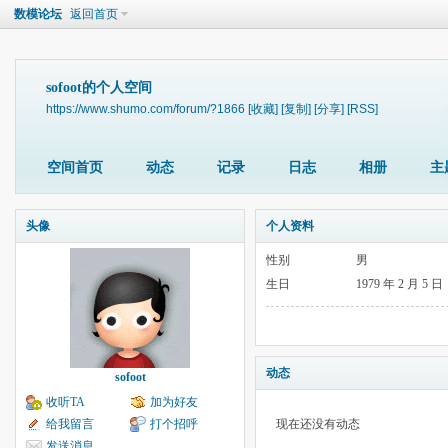
数模论坛
返回首页
sofoot的个人空间
https://www.shumo.com/forum/?1866
[收藏]
[复制]
[分享]
[RSS]
空间首页
动态
记录
日志
相册
主
头像
个人资料
性别
男
生日
1979 年 2 月 5 日
动态
sofoot
收听TA
加为好友
给我留言
打个招呼
现在还没有动态
发送消息