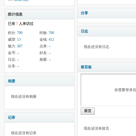
分享
统计信息
已有
7
人来访过
日志
积分:
700
经验:
700
威望:
13
金钱:
412
魅力:
307
点券:
--
现在还没有日志
金币:
--
好友:
--
日志:
--
相册:
--
分享:
--
留言板
相册
你需要登录
现在还没有相册
留言
记录
现在还没有留言
现在还没有记录