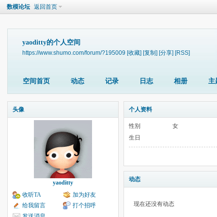
数模论坛
返回首页
yaoditty的个人空间
https://www.shumo.com/forum/?195009
[收藏]
[复制]
[分享]
[RSS]
空间首页
动态
记录
日志
相册
主
头像
个人资料
性别
女
生日
动态
yaoditty
收听TA
加为好友
现在还没有动态
给我留言
打个招呼
发送消息