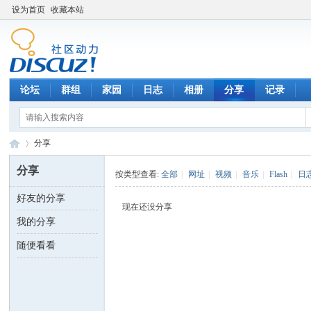
设为首页
收藏本站
论坛
群组
家园
日志
相册
分享
记录
分享
分享
按类型查看:
全部
|
网址
|
视频
|
音乐
|
Flash
|
日
好友的分享
数
›
现在还没分享
我的分享
随便看看