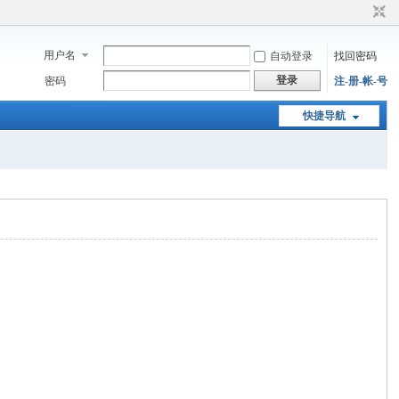
用户名
自动登录
找回密码
登录
密码
注-册-帐-号
快捷导航