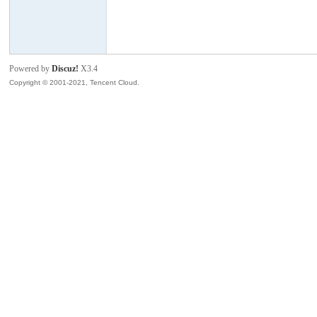
模
Powered by
Discuz!
X3.4
Copyright © 2001-2021, Tencent Cloud.
论
坛