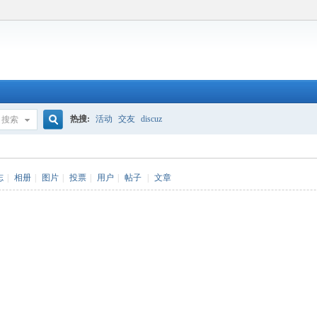
热搜:
活动
交友
discuz
搜索
搜
志
|
相册
|
图片
|
投票
|
用户
|
帖子
|
文章
索