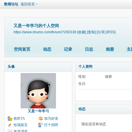
数模论坛
返回首页
又是一年学习的个人空间
https://www.shumo.com/forum/?200338
[收藏]
[复制]
[分享]
[RSS]
空间首页
动态
记录
日志
相册
主
头像
个人资料
性别
保密
生日
动态
又是一年学习
收听TA
加为好友
现在还没有动态
给我留言
打个招呼
发送消息