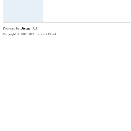
模
Powered by
Discuz!
X3.4
Copyright © 2001-2021, Tencent Cloud.
论
坛