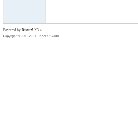
模
Powered by
Discuz!
X3.4
Copyright © 2001-2021, Tencent Cloud.
论
坛