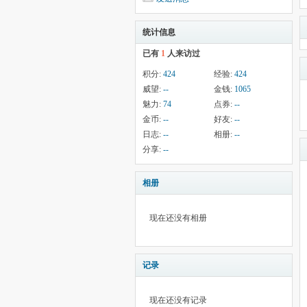
统计信息
已有
1
人来访过
积分:
424
经验:
424
威望:
--
金钱:
1065
魅力:
74
点券:
--
金币:
--
好友:
--
日志:
--
相册:
--
分享:
--
相册
现在还没有相册
记录
现在还没有记录