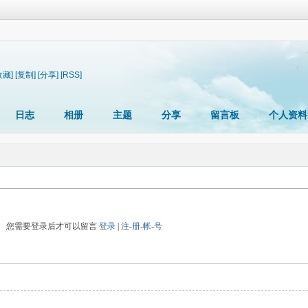
收藏]
[复制]
[分享]
[RSS]
日志
相册
主题
分享
留言板
个人资料
您需要登录后才可以留言
登录
|
注-册-帐-号