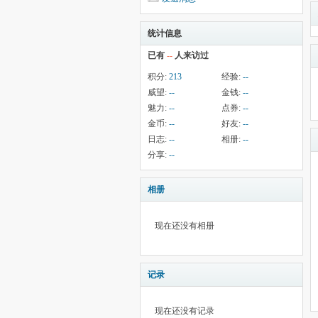
统计信息
已有
--
人来访过
积分:
213
经验:
--
威望:
--
金钱:
--
魅力:
--
点券:
--
金币:
--
好友:
--
日志:
--
相册:
--
分享:
--
相册
现在还没有相册
记录
现在还没有记录