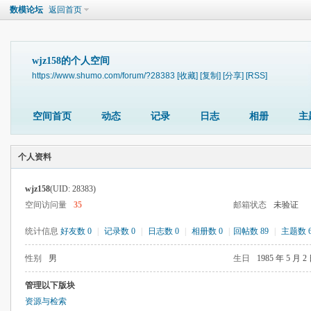
数模论坛
返回首页
wjz158的个人空间
https://www.shumo.com/forum/?28383
[收藏]
[复制]
[分享]
[RSS]
空间首页
动态
记录
日志
相册
主
个人资料
wjz158
(UID: 28383)
空间访问量
35
邮箱状态
未验证
统计信息
好友数 0
|
记录数 0
|
日志数 0
|
相册数 0
|
回帖数 89
|
主题数 
性别
男
生日
1985 年 5 月 2
管理以下版块
资源与检索