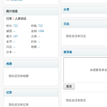
分享
统计信息
已有
2
人来访过
日志
积分:
722
经验:
722
威望:
--
金钱:
1184
现在还没有日志
魅力:
147
点券:
--
金币:
--
好友:
--
日志:
--
相册:
--
分享:
--
留言板
相册
你需要登录
现在还没有相册
留言
记录
现在还没有留言
现在还没有记录