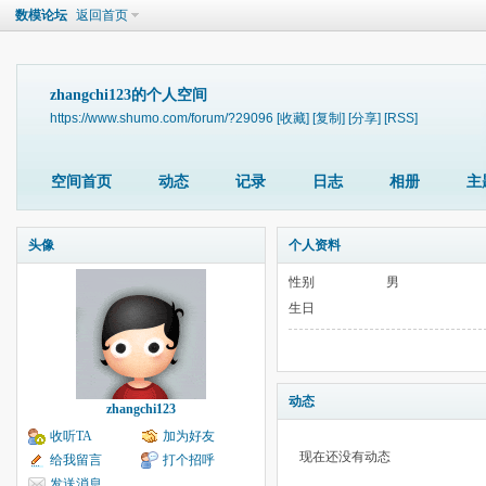
数模论坛
返回首页
zhangchi123的个人空间
https://www.shumo.com/forum/?29096
[收藏]
[复制]
[分享]
[RSS]
空间首页
动态
记录
日志
相册
主
头像
个人资料
性别
男
生日
动态
zhangchi123
收听TA
加为好友
现在还没有动态
给我留言
打个招呼
发送消息