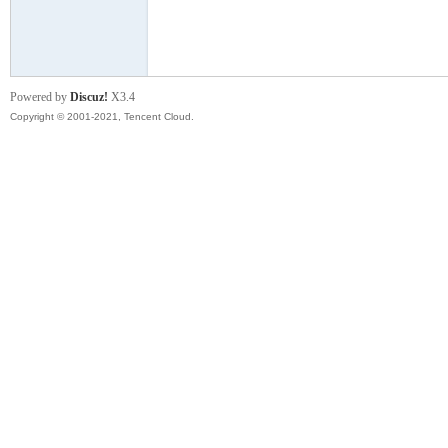
模
Powered by
Discuz!
X3.4
Copyright © 2001-2021, Tencent Cloud.
论
坛