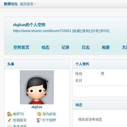
数模论坛
返回首页
zhghan的个人空间
https://www.shumo.com/forum/?33651
[收藏]
[复制]
[分享]
[RSS]
空间首页
动态
记录
日志
相册
主
头像
个人资料
性别
男
生日
动态
zhghan
收听TA
加为好友
现在还没有动态
给我留言
打个招呼
发送消息