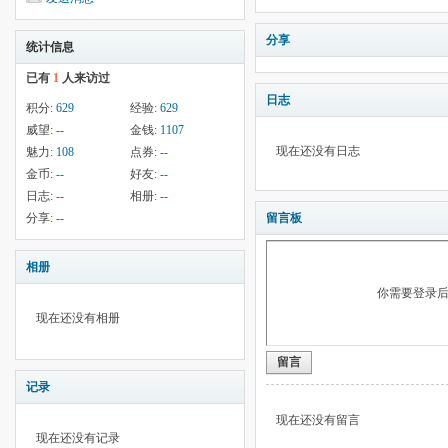
分享
统计信息
已有
1
人来访过
日志
积分:
629
经验:
629
威望:
--
金钱:
1107
现在还没有日志
魅力:
108
点券:
--
金币:
--
好友:
--
日志:
--
相册:
--
分享:
--
留言板
相册
你需要登录
现在还没有相册
留言
记录
现在还没有留言
现在还没有记录