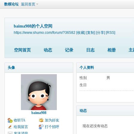
数模论坛
返回首页
baima908的个人空间
https://www.shumo.com/forum/?36582
[收藏]
[复制]
[分享]
[RSS]
空间首页
动态
记录
日志
相册
主
头像
个人资料
性别
男
生日
动态
baima908
收听TA
加为好友
现在还没有动态
给我留言
打个招呼
发送消息