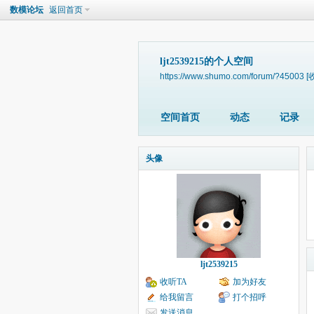
数模论坛
返回首页
ljt2539215的个人空间
https://www.shumo.com/forum/?45003
[
空间首页
动态
记录
头像
ljt2539215
收听TA
加为好友
给我留言
打个招呼
发送消息