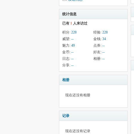
统计信息
已有
1
人来访过
积分:
228
经验:
228
威望:
--
金钱:
34
魅力:
49
点券:
--
金币:
--
好友:
--
日志:
--
相册:
--
分享:
--
相册
现在还没有相册
记录
现在还没有记录